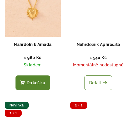
Náhrdelník Amada
Náhrdelník Aphrodite
1 960 Kč
1 540 Kč
Skladem
Momentálně nedostupné
Do košíku
Detail
Novinka
2 + 1
2 + 1