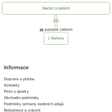
Načíst 11 dalších
S
t
1
2
O
r
35
položek celkem
á
v
n
l
Nahoru
k
á
o
d
v
Z
a
á
n
á
c
í
í
p
Informace
p
a
r
Doprava a platba
t
v
Kontakty
í
k
Péče o šperky
y
Obchodní podmínky
v
Podmínky ochrany osobních údajů
ý
Reklamace a vrácení
p