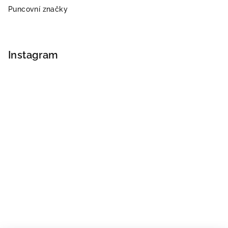
Puncovní značky
i
s
u
Instagram