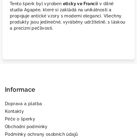
Tento šperk byl vyroben
eticky ve Francii
v dílně
studia Agapée, které si zakládá na unikátnosti a
propojuje antické vzory s moderní elegancí. Všechny
produkty jsou jedinečné, vyráběny udržitelně, s láskou
a precizní pečlivostí.
Z
á
p
Informace
a
Doprava a platba
t
Kontakty
í
Péče o šperky
Obchodní podmínky
Podmínky ochrany osobních údajů