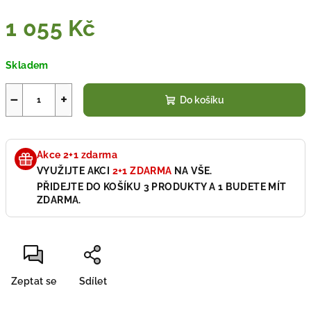
1 055 Kč
Měrná
Skladem
cena:
−
+
Do košíku
Akce 2+1 zdarma
VYUŽIJTE AKCI
2+1 ZDARMA
NA VŠE.
PŘIDEJTE DO KOŠÍKU 3 PRODUKTY A 1 BUDETE MÍT
ZDARMA.
Zeptat se
Sdílet