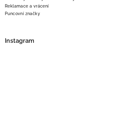
ý
Reklamace a vrácení
p
Puncovní značky
i
s
u
Instagram