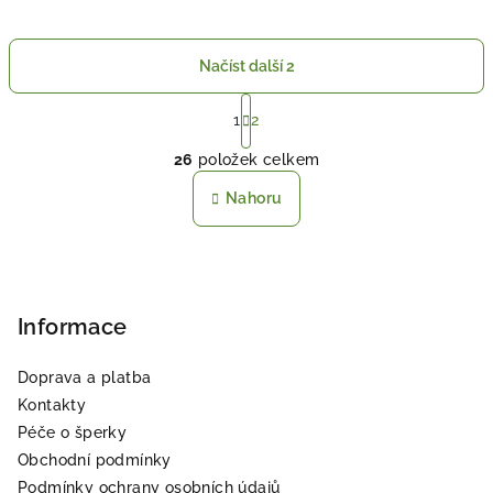
Načíst další 2
S
t
1
2
O
r
26
položek celkem
á
v
n
l
Nahoru
k
á
o
d
v
Z
a
á
n
á
c
í
í
p
Informace
p
a
r
Doprava a platba
t
v
Kontakty
í
k
Péče o šperky
y
Obchodní podmínky
v
Podmínky ochrany osobních údajů