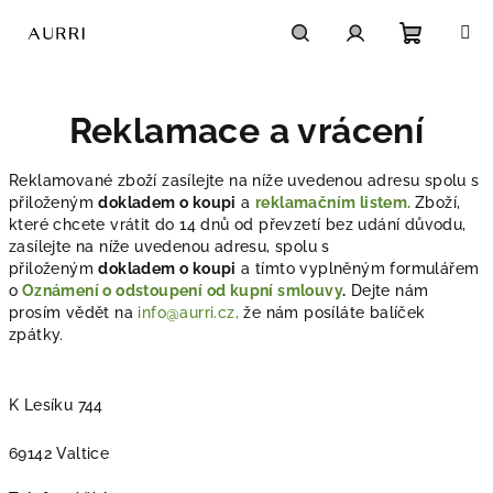
Přejít
na
obsah
Nákupn
Hledat
Přihlášení
Reklamace a vrácení
košík
Reklamované zboží zasílejte na níže uvedenou adresu
spolu s
přiloženým
dokladem o koupi
a
reklamačním listem.
Zboží,
které chcete vrátit do 14 dnů od převzetí bez udání důvodu,
zasílejte na níže uvedenou adresu,
spolu s
přiloženým
dokladem o koupi
a tímto vyplněným formulářem
o
Oznámení o odstoupení od kupní smlouvy
.
Dejte nám
prosím vědět na
info@aurri.cz,
že nám posíláte balíček
zpátky.
K Lesíku 744
69142 Valtice