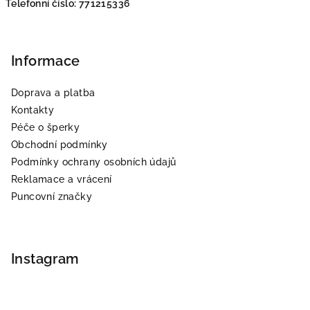
Telefonní číslo: 771215336
Z
á
p
Informace
a
Doprava a platba
t
Kontakty
í
Péče o šperky
Obchodní podmínky
Podmínky ochrany osobních údajů
Reklamace a vrácení
Puncovní značky
Instagram