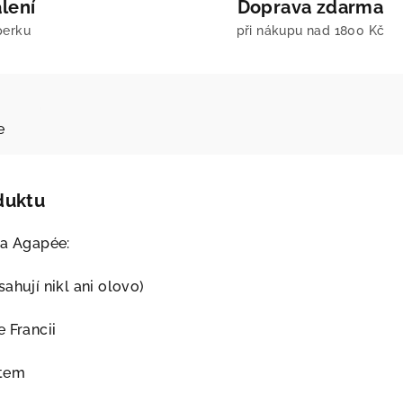
lení
Doprava zdarma
perku
při nákupu nad 1800 Kč
e
duktu
ia Agapée:
ahují nikl ani olovo)
 Francii
atem