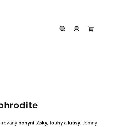
Hledat
Přihlášení
Nákupní
košík
phrodite
pirovaný
bohyní lásky, touhy a krásy
. Jemný