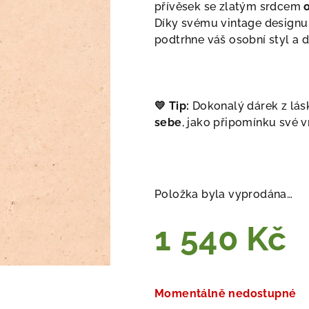
přívěsek se zlatým srdcem
Díky svému vintage designu
podtrhne váš osobní styl a
💛
Tip:
Dokonalý dárek z lás
sebe
, jako připomínku své vn
Položka byla vyprodána…
1 540 Kč
Měrná
cena:
Momentálně nedostupné