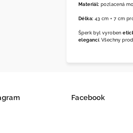
Materiál:
pozlacená m
Délka:
43 cm + 7 cm pr
Šperk byl vyroben
etic
elegancí
. Všechny prod
tagram
Facebook