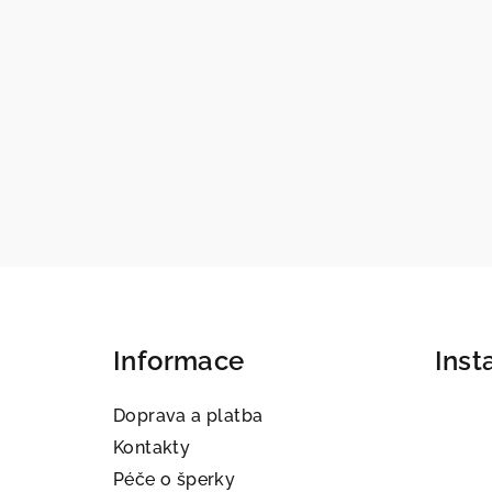
Z
á
Informace
Ins
p
a
Doprava a platba
t
Kontakty
Péče o šperky