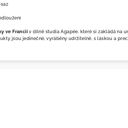
osaz
odloužení
ky ve Francii
v dílně studia Agapée, které si zakládá na u
ukty jsou jedinečné, vyráběny udržitelně, s láskou a preci