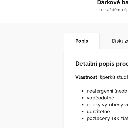
Dárkové ba
ke každému š
Popis
Diskuz
Detailní popis pro
Vlastnosti
šperků stud
nealergenní (neobs
voděodolné
eticky vyrobeny ve
udržitelné
pozlaceny 18k zl