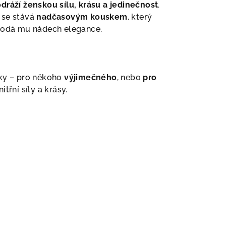
odráží ženskou sílu, krásu a jedinečnost
.
 se stává
nadčasovým kouskem
, který
 dodá mu nádech elegance.
ky – pro někoho
výjimečného
, nebo
pro
itřní síly a krásy.